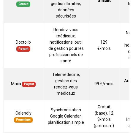
Gratuit
gestion illimitée,
li
Gratuit
données
sécurisées
Rendez-vous
Non
médicaux,
Doctolib
notifications, outil
129
indé
de gestion pour les
€/mois
Payant
ou
professionnels de
se
santé
Télémédecine,
gestion des
Aucu
Maiia
99 €/mois
Payant
rendez-vous
gr
médicaux
Gratuit
Synchronisation
Calendly
(base), 12
gr
Google Calendar,
$/mois
lim
Freemium
planification simple
(premium)
cal