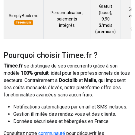
Gratuit
50 
Personnalisation,
(base),
SimplyBook.me
vo
paiements
9.90
(
Freemium
intégrés
$/mois
gr
(premium)
Pourquoi choisir Timee.fr ?
Timee.fr
se distingue de ses concurrents grâce à son
modèle
100% gratuit
, idéal pour les professionnels de tous
secteurs. Contrairement à
Doctolib
et
Maiia
, qui imposent
des coûts mensuels élevés, notre plateforme offre des
fonctionnalités avancées sans aucun frais.
Notifications automatiques par email et SMS incluses.
Gestion illimitée des rendez-vous et des clients.
Données sécurisées et hébergées en France.
Consultez notre
communauté
pour découvrir les