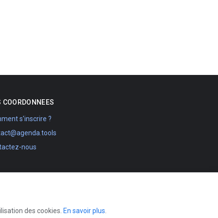
S COORDONNEES
ent s'inscrire ?
tact@agenda.tools
tactez-nous
ilisation des cookies.
En savoir plus
.