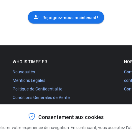
Rejoignez-nous maintenant !
WHO IS TIMEE.FR
NO
Nouveautés
Comm
Mentions Legales
con
Politique de Confidentialite
Con
Conditions Generales de Vente
Conditions Generales d'Utilisation
Tarifs Planning
Consentement aux cookies
Agenda France Belgique
eliorer votre experience de navigation. En continuant, vous acceptez l'ut
Qui sommes-nous ?