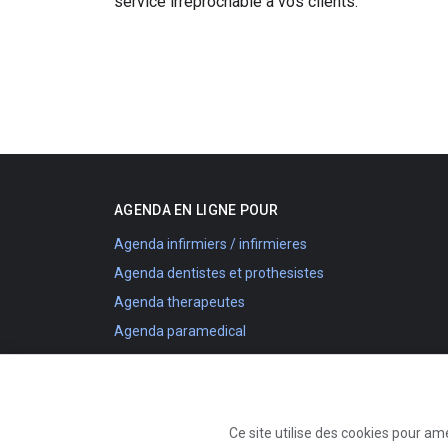
service irréprochable à vos clients.
AGENDA EN LIGNE POUR
Agenda infirmiers / infirmieres
Agenda dentistes et prothesistes
Agenda therapeutes
Agenda paramedical
Agenda estheticiennes
Agenda coachs Sportifs
Agenda garages
Ce site utilise des cookies pour am